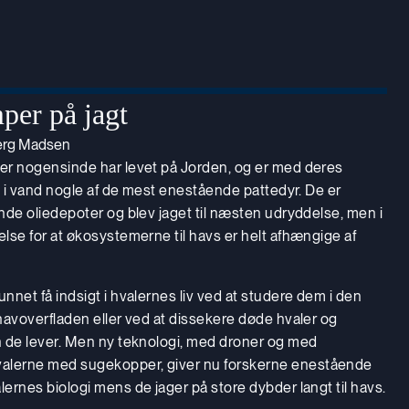
er på jagt
berg Madsen
der nogensinde har levet på Jorden, og er med deres
iv i vand nogle af de mest enestående pattedyr. De er
ende oliedepoter og blev jaget til næsten udryddelse, men i
else for at økosystemerne til havs er helt afhængige af
unnet få indsigt i hvalernes liv ved at studere dem i den
 havoverfladen eller ved at dissekere døde hvaler og
an de lever. Men ny teknologi, med droner og med
alerne med sugekopper, giver nu forskerne enestående
lernes biologi mens de jager på store dybder langt til havs.