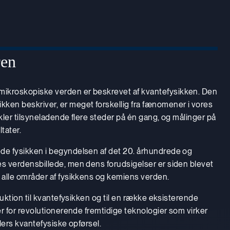
ren
ikroskopiske verden er beskrevet af kvantefysikken. Den
ken beskriver, er meget forskellig fra fænomener i vores
ikler tilsyneladende flere steder på én gang, og målinger på
ltater.
de fysikken i begyndelsen af det 20. århundrede og
es verdensbillede, men dens forudsigelser er siden blevet
i alle områder af fysikkens og kemiens verden.
oduktion til kvantefysikken og til en række eksisterende
ver for revolutionerende fremtidige teknologier som virker
klers kvantefysiske opførsel.