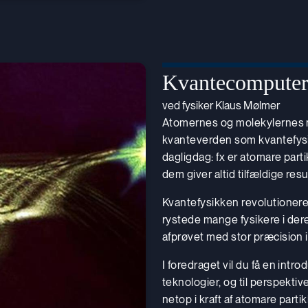
Kvantecompute
ved fysiker Klaus Mølmer
Atomernes og molekylernes m
kvanteverden som kvantefysik
dagligdag: fx er atomare part
dem giver altid tilfældige resu
Kvantefysikken revolutionere
rystede mange fysikere i der
afprøvet med stor præcision 
I foredraget vil du få en intr
teknologier, og til perspekti
netop i kraft af atomare parti