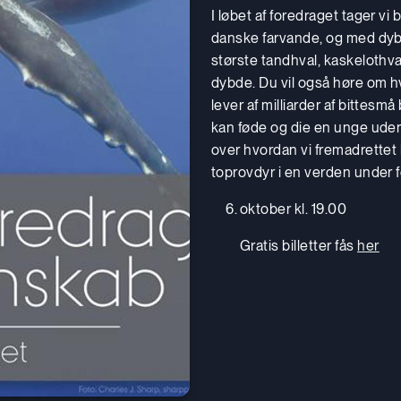
I løbet af foredraget tager vi
danske farvande, og med dyb
største tandhval, kaskelothv
dybde. Du vil også høre om h
lever af milliarder af bittes
kan føde og die en unge uden a
over hvordan vi fremadrettet
toprovdyr i en verden under f
oktober kl. 19.00
Gratis billetter fås
her