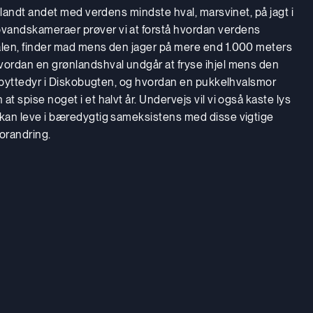
 blandt andet med verdens mindste hval, marsvinet, på jagt i
vandskameraer prøver vi at forstå hvordan verdens
alen, finder mad mens den jager på mere end 1.000 meters
vordan en grønlandshval undgår at fryse ihjel mens den
må byttedyr i Diskobugten, og hvordan en pukkelhvalsmor
t spise noget i et halvt år. Undervejs vil vi også kaste lys
 kan leve i bæredygtig sameksistens med disse vigtige
orandring.