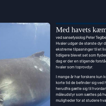
Med havets kæmp
ved sansefysiolog Peter Tegl
Hvaler udgør de største dyr 
ekstreme tilpasninger til et l
tidligere blevet set som flyd
dag er der en stigende forstå
hvaler som toprovdyr.
I mange år har forskere kun k
korte tid de befinder sig ved
herudfra gætte sig til hvord
måleudstyr som sættes på hv
muligheder for at studere hva